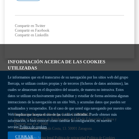
Compartir en Twitter
Compartir en Facebook
Compartir en LinkedIn
INFORMACIÓN ACERCA DE LAS COOKIES
UTILIZADAS
Le informamos que en el transcurso de su navegación por los sitios web del grupo
Ibercaja, se utilizan cookies propias y de terceros (ficheros de datos anónimos), las
cuales se almacenan en el dispositivo del usuario, de manera no intrusiva. Estos
datos se utilizan exclusivamente para habilitar y estudiar de forma anónima algunas
interacciones de la navegación en un sitio Web, y acumulan datos que pueden ser
actualizados y recuperados. En el caso de que usted siga navegando por nuestro sitio
Fundación Bancaria Ibercaja C.I.F. G-50000652.
Web implica que acepta el uso de las cookies indicadas. Puede obtener más
Inscrita en el Registro de Fundaciones del Mº de Educación, Cultura y
información, o bien conocer cómo cambiar la configuración, en nuestra
Deporte con el nº 1689.
sección
Política de cookies
Domicilio social: Joaquín Costa, 13. 50001 Zaragoza.
CERRAR
Contacto
Aviso legal
Política de privacidad
Política de Cookies