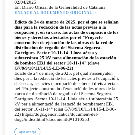
02/04/2025
En: Diario Oficial de la Generalidad de Cataluña
ENLACE AL DOCUMENTO ORIGINAL >
Edicto de 24 de marzo de 2025, por el que se señalan
días para la redacción de las actas previas a la
ocupación y, en su caso, las actas de ocupación de los
bienes y derechos afectados por el "Proyecto
constructivo de ejecución de las obras de la red de
distribución de regadío del Sistema Segarra-
Garrigues. Sector 10-11-14. Línea aérea y
subterránea 25 kV para alimentación de la estación
de bombeo EB1 del sector 10-11-14" (clave
G7/8/9/10/11/14/15-LE-06-22)
Edicte de 24 de març de 2025, pel qual s'assenyalen
dies per a la redacció de les actes prèvies a l'ocupació i,
si s'escau, les actes d'ocupació dels béns i drets afectats
pel "Projecte constructiu d'execució de les obres de la
xarxa de distribució de regadiu del Sistema Segarra-
Garrigues. Sector 10-11-14. Línia aèria i subterrània 25
kV per a alimentació de l'estació de bombament EB1
del sector 10-11-14" (clau G7/8/9/10/11/14/15-LE-06-
22) https://dogc.gencat.cat/ca/document-del-
dogc/index.html?documentId=1010553
Agua de riego