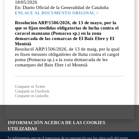
18/05/2026
En: Diario Oficial de la Generalidad de Cataluña
ENLACE AL DOCUMENTO ORIGINAL >
Resolución ARP/1506/2026, de 13 de mayo, por la
que se fijan medidas obligatorias de lucha contra el
caracol manzana (Pomacea sp.) en la zona
demarcada de las comarcas de El Baix Ebre y El
Montsià
Resolució ARP/1506/2026, de 13 de maig, per la qual
es fixen mesures obligatòries de lluita contra el cargol
poma (Pomacea sp.) a la zona demarcada de les
comarques del Baix Ebre i el Montsià
Compartir en Twitter
Compartir en Facebook
Compartir en LinkedIn
INFORMACIÓN ACERCA DE LAS COOKIES
UTILIZADAS
Le informamos que en el transcurso de su navegación por los sitios web del grupo