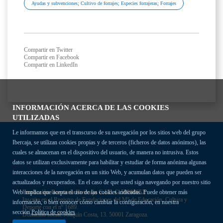
Ayudas y subvenciones; Cultivo de forrajes; Especies forrajeras; Forrajes
Compartir en Twitter
Compartir en Facebook
Compartir en LinkedIn
INFORMACIÓN ACERCA DE LAS COOKIES
UTILIZADAS
Le informamos que en el transcurso de su navegación por los sitios web del grupo
Ibercaja, se utilizan cookies propias y de terceros (ficheros de datos anónimos), las
cuales se almacenan en el dispositivo del usuario, de manera no intrusiva. Estos
datos se utilizan exclusivamente para habilitar y estudiar de forma anónima algunas
interacciones de la navegación en un sitio Web, y acumulan datos que pueden ser
actualizados y recuperados. En el caso de que usted siga navegando por nuestro sitio
Fundación Bancaria Ibercaja C.I.F. G-50000652.
Web implica que acepta el uso de las cookies indicadas. Puede obtener más
Inscrita en el Registro de Fundaciones del Mº de Educación, Cultura y
información, o bien conocer cómo cambiar la configuración, en nuestra
Deporte con el nº 1689.
sección
Política de cookies
Domicilio social: Joaquín Costa, 13. 50001 Zaragoza.