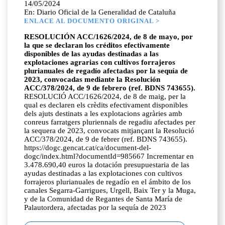
14/05/2024
En: Diario Oficial de la Generalidad de Cataluña
ENLACE AL DOCUMENTO ORIGINAL >
RESOLUCIÓN ACC/1626/2024, de 8 de mayo, por
la que se declaran los créditos efectivamente
disponibles de las ayudas destinadas a las
explotaciones agrarias con cultivos forrajeros
plurianuales de regadío afectadas por la sequía de
2023, convocadas mediante la Resolución
ACC/378/2024, de 9 de febrero (ref. BDNS 743655).
RESOLUCIÓ ACC/1626/2024, de 8 de maig, per la
qual es declaren els crèdits efectivament disponibles
dels ajuts destinats a les explotacions agràries amb
conreus farratgers pluriennals de regadiu afectades per
la sequera de 2023, convocats mitjançant la Resolució
ACC/378/2024, de 9 de febrer (ref. BDNS 743655).
https://dogc.gencat.cat/ca/document-del-
dogc/index.html?documentId=985667 Incrementar en
3.478.690,40 euros la dotación presupuestaria de las
ayudas destinadas a las explotaciones con cultivos
forrajeros plurianuales de regadío en el ámbito de los
canales Segarra-Garrigues, Urgell, Baix Ter y la Muga,
y de la Comunidad de Regantes de Santa María de
Palautordera, afectadas por la sequía de 2023