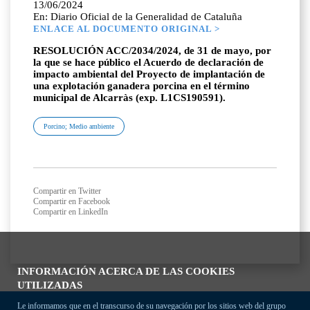
13/06/2024
En: Diario Oficial de la Generalidad de Cataluña
ENLACE AL DOCUMENTO ORIGINAL >
RESOLUCIÓN ACC/2034/2024, de 31 de mayo, por
la que se hace público el Acuerdo de declaración de
impacto ambiental del Proyecto de implantación de
una explotación ganadera porcina en el término
municipal de Alcarràs (exp. L1CS190591).
Porcino; Medio ambiente
Compartir en Twitter
Compartir en Facebook
Compartir en LinkedIn
INFORMACIÓN ACERCA DE LAS COOKIES
UTILIZADAS
Le informamos que en el transcurso de su navegación por los sitios web del grupo