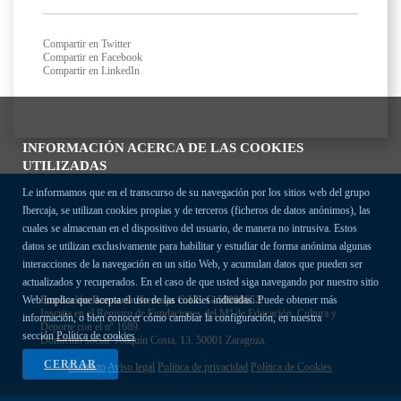
Compartir en Twitter
Compartir en Facebook
Compartir en LinkedIn
INFORMACIÓN ACERCA DE LAS COOKIES
UTILIZADAS
Le informamos que en el transcurso de su navegación por los sitios web del grupo
Ibercaja, se utilizan cookies propias y de terceros (ficheros de datos anónimos), las
cuales se almacenan en el dispositivo del usuario, de manera no intrusiva. Estos
datos se utilizan exclusivamente para habilitar y estudiar de forma anónima algunas
interacciones de la navegación en un sitio Web, y acumulan datos que pueden ser
actualizados y recuperados. En el caso de que usted siga navegando por nuestro sitio
Fundación Bancaria Ibercaja C.I.F. G-50000652.
Web implica que acepta el uso de las cookies indicadas. Puede obtener más
Inscrita en el Registro de Fundaciones del Mº de Educación, Cultura y
información, o bien conocer cómo cambiar la configuración, en nuestra
Deporte con el nº 1689.
sección
Política de cookies
Domicilio social: Joaquín Costa, 13. 50001 Zaragoza.
CERRAR
Contacto
Aviso legal
Política de privacidad
Política de Cookies