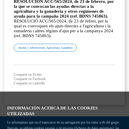
RESOLUCIÓN ACC/565/2024, de 23 de febrero, por
la que se convocan las ayudas directas a la
agricultura y la ganadería y otros regímenes de
ayuda para la campaña 2024 (ref. BDNS 745863).
RESOLUCIÓ ACC/565/2024, de 23 de febrer, per la
qual es convoquen els ajuts directes a l'agricultura i la
ramaderia i altres règims d'ajut per a la campanya 2024
(ref. BDNS 745863).
Ayudas y subvenciones; Agricultura; Ganadería
Compartir en Twitter
Compartir en Facebook
Compartir en LinkedIn
INFORMACIÓN ACERCA DE LAS COOKIES
UTILIZADAS
Le informamos que en el transcurso de su navegación por los sitios web del grupo
Ibercaja, se utilizan cookies propias y de terceros (ficheros de datos anónimos), las