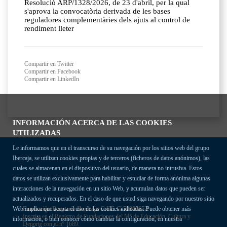
Resolució ARP/1328/2026, de 23 d'abril, per la qual
s'aprova la convocatòria derivada de les bases
reguladores complementàries dels ajuts al control de
rendiment lleter
Compartir en Twitter
Compartir en Facebook
Compartir en LinkedIn
INFORMACIÓN ACERCA DE LAS COOKIES
UTILIZADAS
Le informamos que en el transcurso de su navegación por los sitios web del grupo
Ibercaja, se utilizan cookies propias y de terceros (ficheros de datos anónimos), las
cuales se almacenan en el dispositivo del usuario, de manera no intrusiva. Estos
datos se utilizan exclusivamente para habilitar y estudiar de forma anónima algunas
interacciones de la navegación en un sitio Web, y acumulan datos que pueden ser
actualizados y recuperados. En el caso de que usted siga navegando por nuestro sitio
Fundación Bancaria Ibercaja C.I.F. G-50000652.
Web implica que acepta el uso de las cookies indicadas. Puede obtener más
Inscrita en el Registro de Fundaciones del Mº de Educación, Cultura y
información, o bien conocer cómo cambiar la configuración, en nuestra
Deporte con el nº 1689.