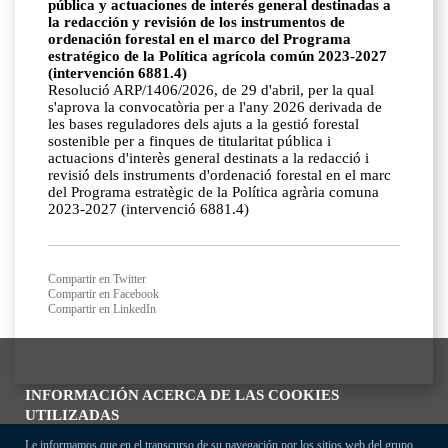
pública y actuaciones de interés general destinadas a
la redacción y revisión de los instrumentos de
ordenación forestal en el marco del Programa
estratégico de la Política agrícola común 2023-2027
(intervención 6881.4)
Resolució ARP/1406/2026, de 29 d'abril, per la qual
s'aprova la convocatòria per a l'any 2026 derivada de
les bases reguladores dels ajuts a la gestió forestal
sostenible per a finques de titularitat pública i
actuacions d'interès general destinats a la redacció i
revisió dels instruments d'ordenació forestal en el marc
del Programa estratègic de la Política agrària comuna
2023-2027 (intervenció 6881.4)
Compartir en Twitter
Compartir en Facebook
Compartir en LinkedIn
INFORMACIÓN ACERCA DE LAS COOKIES
UTILIZADAS
Le informamos que en el transcurso de su navegación por los sitios web del grupo