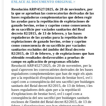
ENLACE AL DOCUMENTO ORIGINAL >
Resolución ARP/4527/2025, de 20 de noviembre, por
la que se aprueban las convocatorias derivadas de las
bases reguladoras complementarias que deben regir
las ayudas para la repoblación de explotaciones de
ganado bovino, ovino y caprino como consecuencia
de su sacrificio por vaciados sanitarios del Real
decreto 82/2015, de 13 de febrero, y las bases
reguladoras de las ayudas para la repoblación de
explotaciones de ganado bovino, ovino y caprino
como consecuencia de su sacrificio por vaciados
sanitarios excluidos del ámbito del Real decreto
82/2015, de 13 de febrero, y de explotaciones que han
obtenido resultados desfavorables a pruebas de
campo en aplicación de programas oficiales
Resolució ARP/4527/2025, de 20 de novembre, per la
qual s'aproven les convocatòries derivades de les bases
reguladores complementàries que han de regir els ajuts
per a la repoblació d'explotacions de bestiar boví, oví i
caprí com a conseqüència del seu sacrifici per buidatges
sanitaris del Reial decret 82/2015, de 13 de febrer, i les
bases reguladores dels ajuts per a la repoblació
d'explotacions de bestiar boví, oví i caprí com a
conseqüència del seu sacrifici per buidatges sanitaris
exclosos de l'àmbit del Reial decret 82/2015, de 13 de
febrer, i d'explotacions que han obtingut resultats