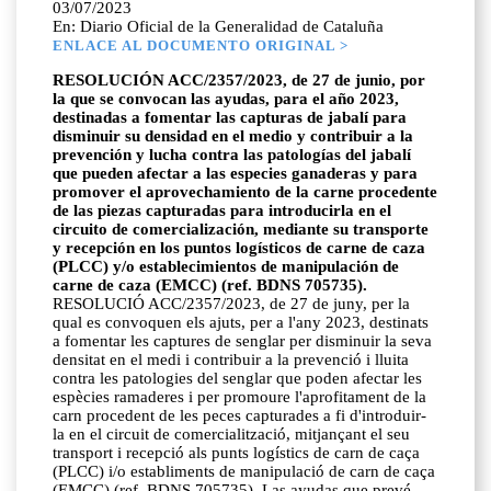
03/07/2023
En: Diario Oficial de la Generalidad de Cataluña
ENLACE AL DOCUMENTO ORIGINAL >
RESOLUCIÓN ACC/2357/2023, de 27 de junio, por
la que se convocan las ayudas, para el año 2023,
destinadas a fomentar las capturas de jabalí para
disminuir su densidad en el medio y contribuir a la
prevención y lucha contra las patologías del jabalí
que pueden afectar a las especies ganaderas y para
promover el aprovechamiento de la carne procedente
de las piezas capturadas para introducirla en el
circuito de comercialización, mediante su transporte
y recepción en los puntos logísticos de carne de caza
(PLCC) y/o establecimientos de manipulación de
carne de caza (EMCC) (ref. BDNS 705735).
RESOLUCIÓ ACC/2357/2023, de 27 de juny, per la
qual es convoquen els ajuts, per a l'any 2023, destinats
a fomentar les captures de senglar per disminuir la seva
densitat en el medi i contribuir a la prevenció i lluita
contra les patologies del senglar que poden afectar les
espècies ramaderes i per promoure l'aprofitament de la
carn procedent de les peces capturades a fi d'introduir-
la en el circuit de comercialització, mitjançant el seu
transport i recepció als punts logístics de carn de caça
(PLCC) i/o establiments de manipulació de carn de caça
(EMCC) (ref. BDNS 705735). Las ayudas que prevé