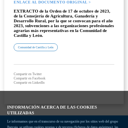
ENLACE AL DOCUMENTO ORIGINAL >
EXTRACTO de la Orden de 17 de octubre de 2023,
de la Consejería de Agricultura, Ganadería y
Desarrollo Rural, por la que se convocan para el año
2023, subvenciones a las organizaciones profesionales
agrarias más representativas en la Comunidad de
Castilla y León.
Comunidad de Castilla y León
Compartir en Twitter
Compartir en Facebook
Compartir en LinkedIn
INFORMACIÓN ACERCA DE LAS COOKIES
UTILIZADAS
Le informamos que en el transcurso de su navegación por los sitios web del grupo
Ibercaja, se utilizan cookies propias y de terceros (ficheros de datos anónimos), las