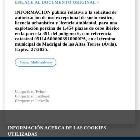
ENLACE AL DOCUMENTO ORIGINAL >
INFORMACIÓN pública relativa a la solicitud de
autorización de uso excepcional de suelo rústico,
licencia urbanística y licencia ambiental, para una
explotación porcina de 1.454 plazas de cebo ibérico
en la parcela 391 del polígono 6, con referencia
catastral 05114A006003910000PA, en el término
municipal de Madrigal de las Altas Torres (Ávila).
Expte.: 27/2025.
Porcino; Medio ambiente
Compartir en Twitter
Compartir en Facebook
Compartir en LinkedIn
INFORMACIÓN ACERCA DE LAS COOKIES
UTILIZADAS