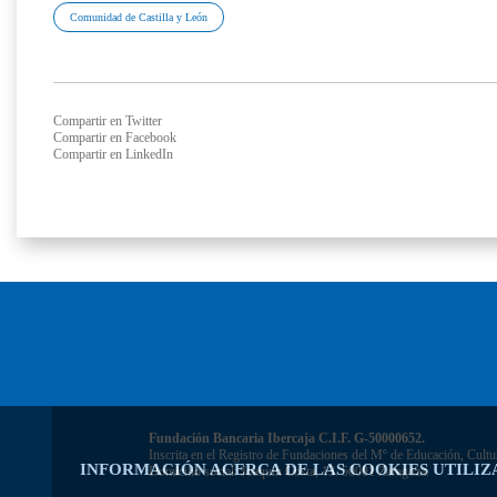
Comunidad de Castilla y León
Compartir en Twitter
Compartir en Facebook
Compartir en LinkedIn
Fundación Bancaria Ibercaja C.I.F. G-50000652.
Inscrita en el Registro de Fundaciones del Mº de Educación, Cultu
INFORMACIÓN ACERCA DE LAS COOKIES UTILIZ
Domicilio social: Joaquín Costa, 13. 50001 Zaragoza.