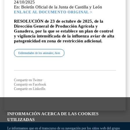
24/10/2025
En: Boletín Oficial de la Junta de Castilla y León
ENLACE AL DOCUMENTO ORIGINAL >
RESOLUCIÓN de 23 de octubre de 2025, de la
Dirección General de Producción Agrícola y
Ganadera, por la que se establece un plan de control
y vigilancia intensificada de la influenza aviar de alta
patogenicidad en zona de restricción adicional.
Enfermedades de los animales; Aves
Compartir en Twitter
Compartir en Facebook
Compartir en LinkedIn
INFORMACIÓN ACERCA DE LAS COOKIES
UTILIZADAS
Le informamos que en el transcurso de su navegación por los sitios web del grupo