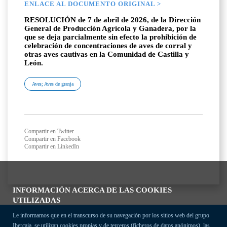
ENLACE AL DOCUMENTO ORIGINAL >
RESOLUCIÓN de 7 de abril de 2026, de la Dirección
General de Producción Agrícola y Ganadera, por la
que se deja parcialmente sin efecto la prohibición de
celebración de concentraciones de aves de corral y
otras aves cautivas en la Comunidad de Castilla y
León.
Aves; Aves de granja
Compartir en Twitter
Compartir en Facebook
Compartir en LinkedIn
INFORMACIÓN ACERCA DE LAS COOKIES
UTILIZADAS
Le informamos que en el transcurso de su navegación por los sitios web del grupo
Ibercaja, se utilizan cookies propias y de terceros (ficheros de datos anónimos), las