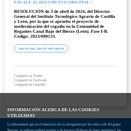
ENLACE AL DOCUMENTO ORIGINAL >
RESOLUCIÓN de 3 de abril de 2024, del Director
General del Instituto Tecnológico Agrario de Castilla
y León, por la que se aprueba el proyecto de
modernización del regadío en la Comunidad de
Regantes Canal Bajo del Bierzo (León). Fase I-B.
Código: 2023/000133.
Agua de riego; Agua del suelo agrícola
Compartir en Twitter
Compartir en Facebook
Compartir en LinkedIn
INFORMACIÓN ACERCA DE LAS COOKIES
UTILIZADAS
Le informamos que en el transcurso de su navegación por los sitios web del grupo
Ibercaja, se utilizan cookies propias y de terceros (ficheros de datos anónimos), las