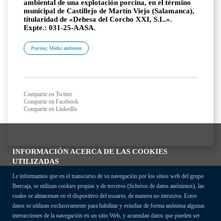
ambiental de una explotación porcina, en el término
municipal de Castillejo de Martín Viejo (Salamanca),
titularidad de «Dehesa del Corcho XXI, S.L.».
Expte.: 031-25-AASA.
Porcino; Medio ambiente
Compartir en Twitter
Compartir en Facebook
Compartir en LinkedIn
INFORMACIÓN ACERCA DE LAS COOKIES
UTILIZADAS
Le informamos que en el transcurso de su navegación por los sitios web del grupo
Ibercaja, se utilizan cookies propias y de terceros (ficheros de datos anónimos), las
cuales se almacenan en el dispositivo del usuario, de manera no intrusiva. Estos
datos se utilizan exclusivamente para habilitar y estudiar de forma anónima algunas
interacciones de la navegación en un sitio Web, y acumulan datos que pueden ser