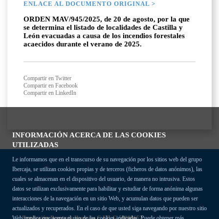
ENLACE AL DOCUMENTO ORIGINAL >
ORDEN MAV/945/2025, de 20 de agosto, por la que
se determina el listado de localidades de Castilla y
León evacuadas a causa de los incendios forestales
acaecidos durante el verano de 2025.
Compartir en Twitter
Compartir en Facebook
Compartir en LinkedIn
INFORMACIÓN ACERCA DE LAS COOKIES
UTILIZADAS
Le informamos que en el transcurso de su navegación por los sitios web del grupo
Ibercaja, se utilizan cookies propias y de terceros (ficheros de datos anónimos), las
cuales se almacenan en el dispositivo del usuario, de manera no intrusiva. Estos
datos se utilizan exclusivamente para habilitar y estudiar de forma anónima algunas
interacciones de la navegación en un sitio Web, y acumulan datos que pueden ser
actualizados y recuperados. En el caso de que usted siga navegando por nuestro sitio
Fundación Bancaria Ibercaja C.I.F. G-50000652.
Web implica que acepta el uso de las cookies indicadas. Puede obtener más