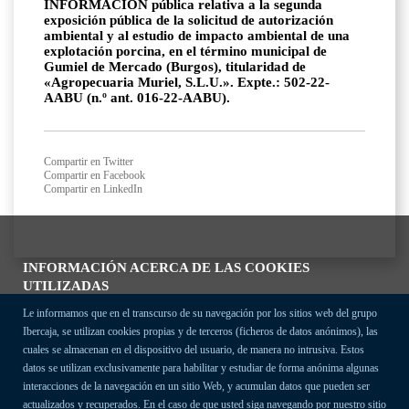
INFORMACIÓN pública relativa a la segunda
exposición pública de la solicitud de autorización
ambiental y al estudio de impacto ambiental de una
explotación porcina, en el término municipal de
Gumiel de Mercado (Burgos), titularidad de
«Agropecuaria Muriel, S.L.U.». Expte.: 502-22-
AABU (n.º ant. 016-22-AABU).
Compartir en Twitter
Compartir en Facebook
Compartir en LinkedIn
INFORMACIÓN ACERCA DE LAS COOKIES
UTILIZADAS
Le informamos que en el transcurso de su navegación por los sitios web del grupo
Ibercaja, se utilizan cookies propias y de terceros (ficheros de datos anónimos), las
cuales se almacenan en el dispositivo del usuario, de manera no intrusiva. Estos
datos se utilizan exclusivamente para habilitar y estudiar de forma anónima algunas
interacciones de la navegación en un sitio Web, y acumulan datos que pueden ser
actualizados y recuperados. En el caso de que usted siga navegando por nuestro sitio