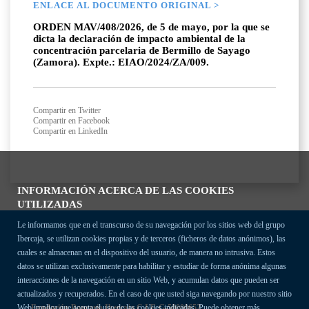
ENLACE AL DOCUMENTO ORIGINAL >
ORDEN MAV/408/2026, de 5 de mayo, por la que se
dicta la declaración de impacto ambiental de la
concentración parcelaria de Bermillo de Sayago
(Zamora). Expte.: EIAO/2024/ZA/009.
Compartir en Twitter
Compartir en Facebook
Compartir en LinkedIn
INFORMACIÓN ACERCA DE LAS COOKIES
UTILIZADAS
Le informamos que en el transcurso de su navegación por los sitios web del grupo
Ibercaja, se utilizan cookies propias y de terceros (ficheros de datos anónimos), las
cuales se almacenan en el dispositivo del usuario, de manera no intrusiva. Estos
datos se utilizan exclusivamente para habilitar y estudiar de forma anónima algunas
interacciones de la navegación en un sitio Web, y acumulan datos que pueden ser
actualizados y recuperados. En el caso de que usted siga navegando por nuestro sitio
Fundación Bancaria Ibercaja C.I.F. G-50000652.
Web implica que acepta el uso de las cookies indicadas. Puede obtener más