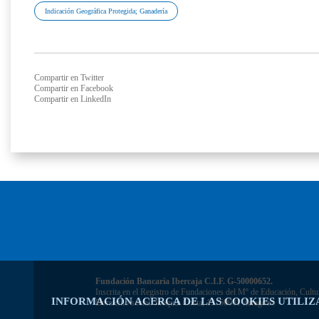
Indicación Geográfica Protegida; Ganadería
Compartir en Twitter
Compartir en Facebook
Compartir en LinkedIn
Fundación Bancaria Ibercaja C.I.F. G-50000652.
Inscrita en el Registro de Fundaciones del Mº de Educación, Cultu
INFORMACIÓN ACERCA DE LAS COOKIES UTILIZ
Domicilio social: Joaquín Costa, 13. 50001 Zaragoza.