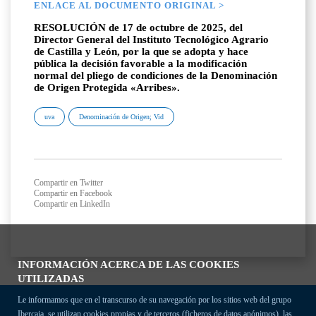
ENLACE AL DOCUMENTO ORIGINAL >
RESOLUCIÓN de 17 de octubre de 2025, del
Director General del Instituto Tecnológico Agrario
de Castilla y León, por la que se adopta y hace
pública la decisión favorable a la modificación
normal del pliego de condiciones de la Denominación
de Origen Protegida «Arribes».
uva
Denominación de Origen; Vid
Compartir en Twitter
Compartir en Facebook
Compartir en LinkedIn
INFORMACIÓN ACERCA DE LAS COOKIES
UTILIZADAS
Le informamos que en el transcurso de su navegación por los sitios web del grupo
Ibercaja, se utilizan cookies propias y de terceros (ficheros de datos anónimos), las