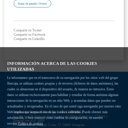
Razas de ganado; Ovinos
Compartir en Twitter
Compartir en Facebook
Compartir en LinkedIn
INFORMACIÓN ACERCA DE LAS COOKIES
UTILIZADAS
Le informamos que en el transcurso de su navegación por los sitios web del grupo
Ibercaja, se utilizan cookies propias y de terceros (ficheros de datos anónimos), las
cuales se almacenan en el dispositivo del usuario, de manera no intrusiva. Estos
datos se utilizan exclusivamente para habilitar y estudiar de forma anónima algunas
interacciones de la navegación en un sitio Web, y acumulan datos que pueden ser
actualizados y recuperados. En el caso de que usted siga navegando por nuestro sitio
Fundación Bancaria Ibercaja C.I.F. G-50000652.
Web implica que acepta el uso de las cookies indicadas. Puede obtener más
Inscrita en el Registro de Fundaciones del Mº de Educación, Cultura y
información, o bien conocer cómo cambiar la configuración, en nuestra
Deporte con el nº 1689.
sección
Política de cookies
Domicilio social: Joaquín Costa, 13. 50001 Zaragoza.