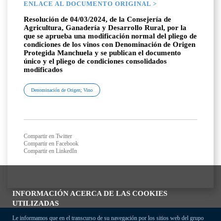
ENLACE AL DOCUMENTO ORIGINAL >
Resolución de 04/03/2024, de la Consejería de
Agricultura, Ganadería y Desarrollo Rural, por la
que se aprueba una modificación normal del pliego de
condiciones de los vinos con Denominación de Origen
Protegida Manchuela y se publican el documento
único y el pliego de condiciones consolidados
modificados
Denominación de Origen; Vino
Compartir en Twitter
Compartir en Facebook
Compartir en LinkedIn
INFORMACIÓN ACERCA DE LAS COOKIES
UTILIZADAS
Le informamos que en el transcurso de su navegación por los sitios web del grupo