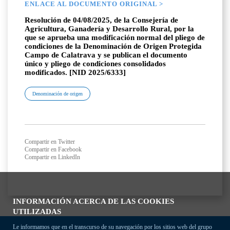
ENLACE AL DOCUMENTO ORIGINAL >
Resolución de 04/08/2025, de la Consejería de
Agricultura, Ganadería y Desarrollo Rural, por la
que se aprueba una modificación normal del pliego de
condiciones de la Denominación de Origen Protegida
Campo de Calatrava y se publican el documento
único y pliego de condiciones consolidados
modificados. [NID 2025/6333]
Denominación de origen
Compartir en Twitter
Compartir en Facebook
Compartir en LinkedIn
INFORMACIÓN ACERCA DE LAS COOKIES
UTILIZADAS
Le informamos que en el transcurso de su navegación por los sitios web del grupo