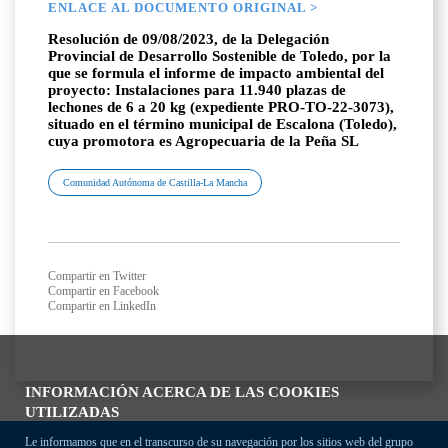
ENLACE AL DOCUMENTO ORIGINAL >
Resolución de 09/08/2023, de la Delegación
Provincial de Desarrollo Sostenible de Toledo, por la
que se formula el informe de impacto ambiental del
proyecto: Instalaciones para 11.940 plazas de
lechones de 6 a 20 kg (expediente PRO-TO-22-3073),
situado en el término municipal de Escalona (Toledo),
cuya promotora es Agropecuaria de la Peña SL
Comunidad Autónoma de Castilla-La Mancha
Compartir en Twitter
Compartir en Facebook
Compartir en LinkedIn
INFORMACIÓN ACERCA DE LAS COOKIES
UTILIZADAS
Le informamos que en el transcurso de su navegación por los sitios web del grupo