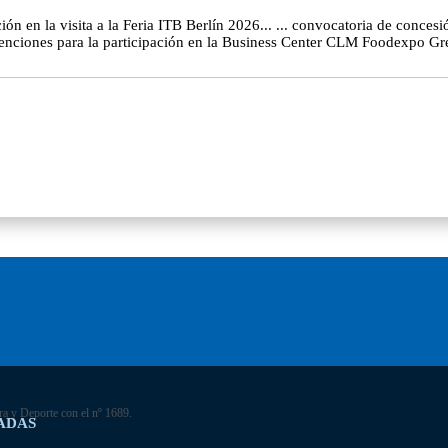
ión en la visita a la Feria ITB Berlín 2026... ... convocatoria de conces
venciones para la participación en la Business Center CLM Foodexpo Gr
ra y Deporte con el nº 1689.
ADAS