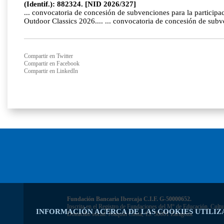
(Identif.): 882324. [NID 2026/327]
... convocatoria de concesión de subvenciones para la participac
Outdoor Classics 2026.... ... convocatoria de concesión de sub
Compartir en Twitter
Compartir en Facebook
Compartir en LinkedIn
Fundación Bancaria Ibercaja C.I.F. G-50000652.
Inscrita en el Registro de Fundaciones del Mº de Educación, Cultu
INFORMACIÓN ACERCA DE LAS COOKIES UTILIZ
Domicilio social: Joaquín Costa, 13. 50001 Zaragoza.