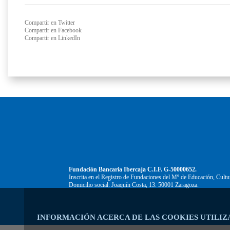
Compartir en Twitter
Compartir en Facebook
Compartir en LinkedIn
Fundación Bancaria Ibercaja C.I.F. G-50000652.
Inscrita en el Registro de Fundaciones del Mº de Educación, Cultu
Domicilio social: Joaquín Costa, 13. 50001 Zaragoza.
INFORMACIÓN ACERCA DE LAS COOKIES UTILIZ