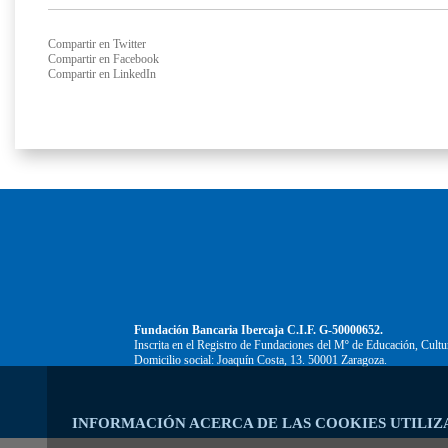
Compartir en Twitter
Compartir en Facebook
Compartir en LinkedIn
Fundación Bancaria Ibercaja C.I.F. G-50000652.
Inscrita en el Registro de Fundaciones del Mº de Educación, Cultu
Domicilio social: Joaquín Costa, 13. 50001 Zaragoza.
INFORMACIÓN ACERCA DE LAS COOKIES UTILIZ