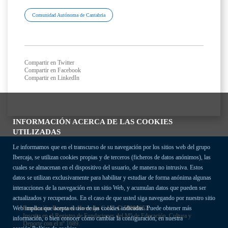
Comunidad Autónoma de Cantabria
Compartir en Twitter
Compartir en Facebook
Compartir en LinkedIn
INFORMACIÓN ACERCA DE LAS COOKIES
UTILIZADAS
Le informamos que en el transcurso de su navegación por los sitios web del grupo
Ibercaja, se utilizan cookies propias y de terceros (ficheros de datos anónimos), las
cuales se almacenan en el dispositivo del usuario, de manera no intrusiva. Estos
datos se utilizan exclusivamente para habilitar y estudiar de forma anónima algunas
interacciones de la navegación en un sitio Web, y acumulan datos que pueden ser
actualizados y recuperados. En el caso de que usted siga navegando por nuestro sitio
Fundación Bancaria Ibercaja C.I.F. G-50000652.
Web implica que acepta el uso de las cookies indicadas. Puede obtener más
Inscrita en el Registro de Fundaciones del Mº de Educación, Cultura y
información, o bien conocer cómo cambiar la configuración, en nuestra
Deporte con el nº 1689.