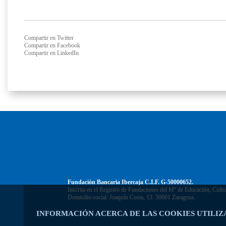
Compartir en Twitter
Compartir en Facebook
Compartir en LinkedIn
Fundación Bancaria Ibercaja C.I.F. G-50000652.
Inscrita en el Registro de Fundaciones del Mº de Educación, Cultu
Domicilio social: Joaquín Costa, 13. 50001 Zaragoza.
INFORMACIÓN ACERCA DE LAS COOKIES UTILIZ