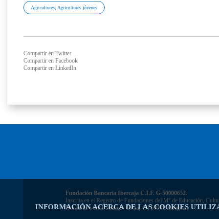
Agricultores; Agricultores jóvenes
Compartir en Twitter
Compartir en Facebook
Compartir en LinkedIn
Fundación Bancaria Ibercaja C.I.F. G-50000652.
Inscrita en el Registro de Fundaciones del Mº de Educación, Cultu
INFORMACIÓN ACERCA DE LAS COOKIES UTILIZ
Domicilio social: Joaquín Costa, 13. 50001 Zaragoza.