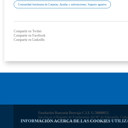
Comunidad Autónoma de Canarias; Ayudas y subvenciones; Seguros agrarios
Compartir en Twitter
Compartir en Facebook
Compartir en LinkedIn
Fundación Bancaria Ibercaja C.I.F. G-50000652.
Inscrita en el Registro de Fundaciones del Mº de Educación, Cultu
INFORMACIÓN ACERCA DE LAS COOKIES UTILIZ
Domicilio social: Joaquín Costa, 13. 50001 Zaragoza.