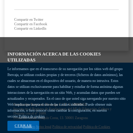
Compartir en Twitter
Compartir en Facebook
Compartir en LinkedIn
INFORMACIÓN ACERCA DE LAS COOKIES
UTILIZADAS
Le informamos que en el transcurso de su navegación por los sitios web del grupo
Ibercaja, se utilizan cookies propias y de terceros (ficheros de datos anónimos), las
cuales se almacenan en el dispositivo del usuario, de manera no intrusiva. Estos
datos se utilizan exclusivamente para habilitar y estudiar de forma anónima algunas
interacciones de la navegación en un sitio Web, y acumulan datos que pueden ser
actualizados y recuperados. En el caso de que usted siga navegando por nuestro sitio
Fundación Bancaria Ibercaja C.I.F. G-50000652.
Web implica que acepta el uso de las cookies indicadas. Puede obtener más
Inscrita en el Registro de Fundaciones del Mº de Educación, Cultura y
información, o bien conocer cómo cambiar la configuración, en nuestra
Deporte con el nº 1689.
sección
Política de cookies
Domicilio social: Joaquín Costa, 13. 50001 Zaragoza.
CERRAR
Contacto
Aviso legal
Política de privacidad
Política de Cookies