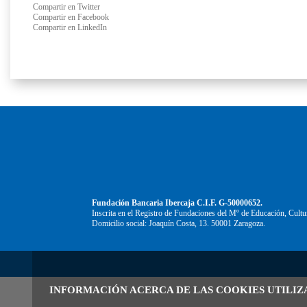
Compartir en Twitter
Compartir en Facebook
Compartir en LinkedIn
Fundación Bancaria Ibercaja C.I.F. G-50000652.
Inscrita en el Registro de Fundaciones del Mº de Educación, Cultu
Domicilio social: Joaquín Costa, 13. 50001 Zaragoza.
INFORMACIÓN ACERCA DE LAS COOKIES UTILIZ