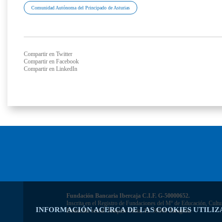
Comunidad Autónoma del Principado de Asturias
Compartir en Twitter
Compartir en Facebook
Compartir en LinkedIn
Fundación Bancaria Ibercaja C.I.F. G-50000652.
Inscrita en el Registro de Fundaciones del Mº de Educación, Cultu
INFORMACIÓN ACERCA DE LAS COOKIES UTILIZ
Domicilio social: Joaquín Costa, 13. 50001 Zaragoza.