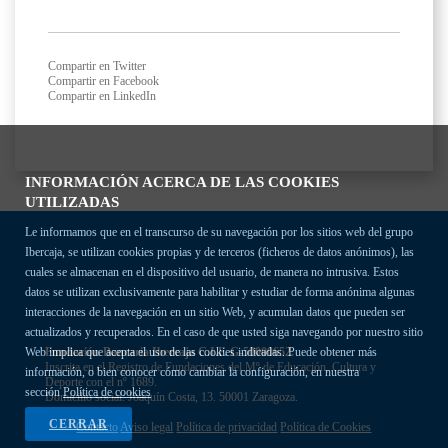
Compartir en Twitter
Compartir en Facebook
Compartir en LinkedIn
INFORMACIÓN ACERCA DE LAS COOKIES
UTILIZADAS
Le informamos que en el transcurso de su navegación por los sitios web del grupo
Ibercaja, se utilizan cookies propias y de terceros (ficheros de datos anónimos), las
cuales se almacenan en el dispositivo del usuario, de manera no intrusiva. Estos
datos se utilizan exclusivamente para habilitar y estudiar de forma anónima algunas
interacciones de la navegación en un sitio Web, y acumulan datos que pueden ser
actualizados y recuperados. En el caso de que usted siga navegando por nuestro sitio
Fundación Bancaria Ibercaja C.I.F. G-50000652.
Web implica que acepta el uso de las cookies indicadas. Puede obtener más
Inscrita en el Registro de Fundaciones del Mº de Educación, Cultura y
información, o bien conocer cómo cambiar la configuración, en nuestra
Deporte con el nº 1689.
sección
Política de cookies
Domicilio social: Joaquín Costa, 13. 50001 Zaragoza.
CERRAR
Contacto
Aviso legal
Política de privacidad
Política de Cookies