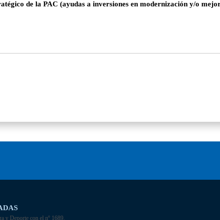
ratégico de la PAC (ayudas a inversiones en modernización y/o mejor
ADAS
ra y Deporte con el nº 1689.