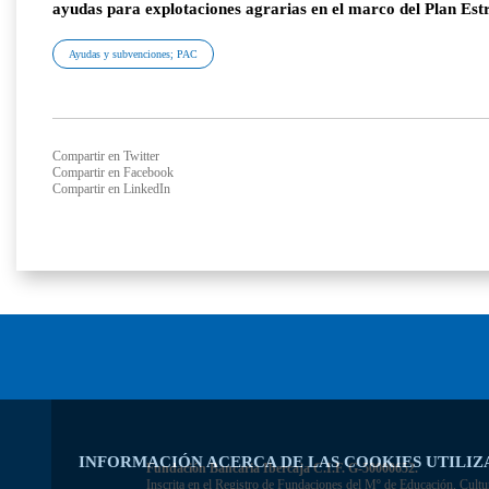
ayudas para explotaciones agrarias en el marco del Plan Est
Ayudas y subvenciones; PAC
Compartir en Twitter
Compartir en Facebook
Compartir en LinkedIn
INFORMACIÓN ACERCA DE LAS COOKIES UTILIZ
Fundación Bancaria Ibercaja C.I.F. G-50000652.
Inscrita en el Registro de Fundaciones del Mº de Educación, Cultu