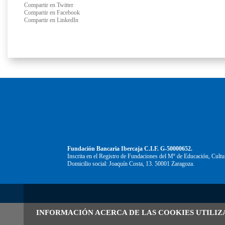
Compartir en Twitter
Compartir en Facebook
Compartir en LinkedIn
Fundación Bancaria Ibercaja C.I.F. G-50000652.
Inscrita en el Registro de Fundaciones del Mº de Educación, Cultu
Domicilio social: Joaquín Costa, 13. 50001 Zaragoza.
INFORMACIÓN ACERCA DE LAS COOKIES UTILIZ