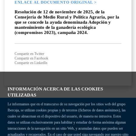
ENLACE AL DOCUMENTO ORIGINAL >
Resolución de 12 de noviembre de 2025, de la
Consejería de Medio Rural y Política Agraria, por la
que se concede la ayuda denominada Adopción y
mantenimiento de la ganadería ecológica
(compromisos 2023), campaña 2024.
Compartir en Twitter
Compartir en Facebook
Compartir en LinkedIn
INFORMACIÓN ACERCA DE LAS COOKIES
UTILIZADAS
Le informamos que en el transcurso de su navegación por los sitios web del grupo
Ibercaja, se utilizan cookies propias y de terceros (ficheros de datos anónimos), las
cuales se almacenan en el dispositivo del usuario, de manera no intrusiva. Estos
datos se utilizan exclusivamente para habilitar y estudiar de forma anónima algunas
interacciones de la navegación en un sitio Web, y acumulan datos que pueden ser
actualizados y recuperados. En el caso de que usted siga navegando por nuestro sitio