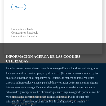
Mujeres
Compartir en Twitter
Compartir en Facebook
Compartir en LinkedIn
INFORMACIÓN ACERCA DE LAS COOKIES
UTILIZADAS
Le informamos que en el transcurso de su navegación por los sitios web del grupo
Ibercaja, se utilizan cookies propias y de terceros (ficheros de datos anónimos), las
cuales se almacenan en el dispositivo del usuario, de manera no intrusiva. Estos
datos se utilizan exclusivamente para habilitar y estudiar de forma anónima algunas
interacciones de la navegación en un sitio Web, y acumulan datos que pueden ser
actualizados y recuperados. En el caso de que usted siga navegando por nuestro sitio
Fundación Bancaria Ibercaja C.I.F. G-50000652.
Web implica que acepta el uso de las cookies indicadas. Puede obtener más
Inscrita en el Registro de Fundaciones del Mº de Educación, Cultura y
información, o bien conocer cómo cambiar la configuración, en nuestra
Deporte con el nº 1689.