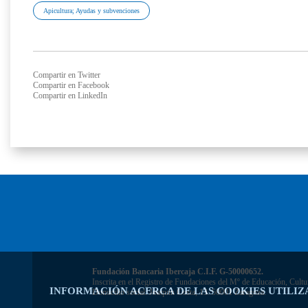
Apicultura; Ayudas y subvenciones
Compartir en Twitter
Compartir en Facebook
Compartir en LinkedIn
Fundación Bancaria Ibercaja C.I.F. G-50000652.
Inscrita en el Registro de Fundaciones del Mº de Educación, Cultu
INFORMACIÓN ACERCA DE LAS COOKIES UTILIZ
Domicilio social: Joaquín Costa, 13. 50001 Zaragoza.