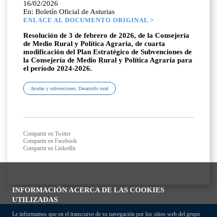
16/02/2026
En: Boletín Oficial de Asturias
ENLACE AL DOCUMENTO ORIGINAL >
Resolución de 3 de febrero de 2026, de la Consejería
de Medio Rural y Política Agraria, de cuarta
modificación del Plan Estratégico de Subvenciones de
la Consejería de Medio Rural y Política Agraria para
el período 2024-2026.
Ayudas y subvenciones; Desarrollo rural
Compartir en Twitter
Compartir en Facebook
Compartir en LinkedIn
INFORMACIÓN ACERCA DE LAS COOKIES
UTILIZADAS
Le informamos que en el transcurso de su navegación por los sitios web del grupo