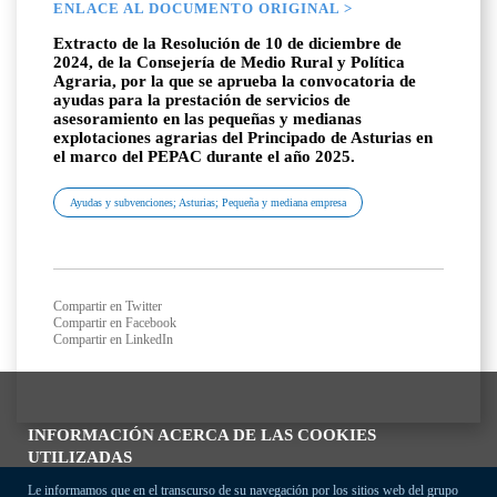
ENLACE AL DOCUMENTO ORIGINAL >
Extracto de la Resolución de 10 de diciembre de
2024, de la Consejería de Medio Rural y Política
Agraria, por la que se aprueba la convocatoria de
ayudas para la prestación de servicios de
asesoramiento en las pequeñas y medianas
explotaciones agrarias del Principado de Asturias en
el marco del PEPAC durante el año 2025.
Ayudas y subvenciones; Asturias; Pequeña y mediana empresa
Compartir en Twitter
Compartir en Facebook
Compartir en LinkedIn
INFORMACIÓN ACERCA DE LAS COOKIES
UTILIZADAS
Le informamos que en el transcurso de su navegación por los sitios web del grupo