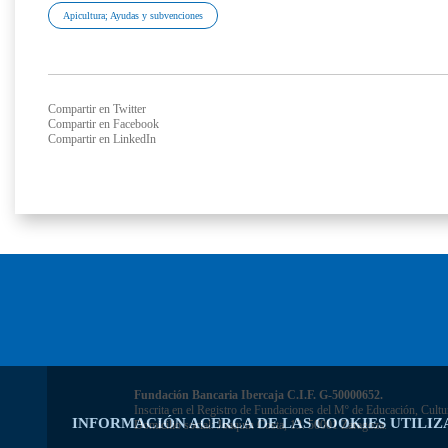
Apicultura; Ayudas y subvenciones
Compartir en Twitter
Compartir en Facebook
Compartir en LinkedIn
Fundación Bancaria Ibercaja C.I.F. G-50000652.
Inscrita en el Registro de Fundaciones del Mº de Educación, Cultu
INFORMACIÓN ACERCA DE LAS COOKIES UTILIZ
Domicilio social: Joaquín Costa, 13. 50001 Zaragoza.