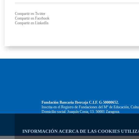
Compartir en Twitter
Compartir en Facebook
Compartir en LinkedIn
Fundación Bancaria Ibercaja C.I.F. G-50000652.
Inscrita en el Registro de Fundaciones del Mº de Educación, Cultu
Domicilio social: Joaquín Costa, 13. 50001 Zaragoza.
INFORMACIÓN ACERCA DE LAS COOKIES UTILIZ