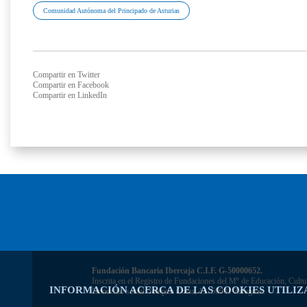
Comunidad Autónoma del Principado de Asturias
Compartir en Twitter
Compartir en Facebook
Compartir en LinkedIn
Fundación Bancaria Ibercaja C.I.F. G-50000652.
Inscrita en el Registro de Fundaciones del Mº de Educación, Cultu
INFORMACIÓN ACERCA DE LAS COOKIES UTILIZ
Domicilio social: Joaquín Costa, 13. 50001 Zaragoza.