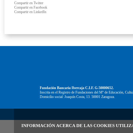
Compartir en Twitter
Compartir en Facebook
Compartir en LinkedIn
Fundación Bancaria Ibercaja C.I.F. G-50000652.
Inscrita en el Registro de Fundaciones del Mº de Educación, Cultu
Domicilio social: Joaquín Costa, 13. 50001 Zaragoza.
INFORMACIÓN ACERCA DE LAS COOKIES UTILIZ