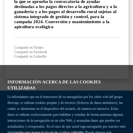
la que se aprueba la convocatoria de ayudas
destinadas a los pagos directos a la agricultura y a la
ganadería y a los pagos al desarrollo rural sujetas al
sistema integrado de gestión y control, para la
campaña 2024. Conversión y mantenimiento a la
apicultura ecológica
Compartir en Twitter
Compartir en Facebook
Compartir en LinkedIn
INFORMACIÓN ACERCA DE LAS COOKIES
UTILIZADAS
Le informamos que en el transcurso de su navegación por los sitios web del grupo
Ibercaja, se utilizan cookies propias y de terceros (ficheros de datos anónimos), las
cuales se almacenan en el dispositivo del usuario, de manera no intrusiva. Estos
datos se utilizan exclusivamente para habilitar y estudiar de forma anónima algunas
interacciones de la navegación en un sitio Web, y acumulan datos que pueden ser
actualizados y recuperados. En el caso de que usted siga navegando por nuestro sitio
Fundación Bancaria Ibercaja C.I.F. G-50000652.
Web implica que acepta el uso de las cookies indicadas. Puede obtener más