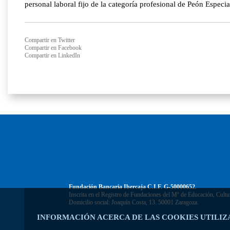
personal laboral fijo de la categoría profesional de Peón Esp
Compartir en Twitter
Compartir en Facebook
Compartir en LinkedIn
Fundación Bancaria Ibercaja C.I.F. G-50000652.
Inscrita en el Registro de Fundaciones del Mº de Educación, Cultu
Domicilio social: Joaquín Costa, 13. 50001 Zaragoza.
INFORMACIÓN ACERCA DE LAS COOKIES UTILIZ